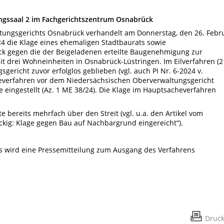
zungssaal 2 im Fachgerichtszentrum Osnabrück
ungsgerichts Osnabrück verhandelt am Donnerstag, den 26. Febr
24 die Klage eines ehemaligen Stadtbaurats sowie
k gegen die der Beigeladenen erteilte Baugenehmigung zur
t drei Wohneinheiten in Osnabrück-Lüstringen. Im Eilverfahren (2
gericht zuvor erfolglos geblieben (vgl. auch PI Nr. 6-2024 v.
everfahren vor dem Niedersächsischen Oberverwaltungsgericht
ingestellt (Az. 1 ME 38/24). Die Klage im Hauptsacheverfahren
 bereits mehrfach über den Streit (vgl. u.a. den Artikel vom
äckig: Klage gegen Bau auf Nachbargrund eingereicht“).
ts wird eine Pressemitteilung zum Ausgang des Verfahrens
Druc