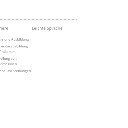
riere
Leichte Sprache
fe und Ausbildung
rendarausbildung
Praktikum
tellung von
tern/-innen
lenausschreibungen