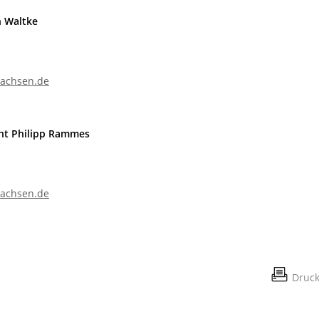
n Waltke
sachsen.de
cht Philipp Rammes
sachsen.de
Druc