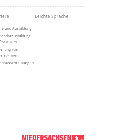
riere
Leichte Sprache
fe und Ausbildung
rendarausbildung
Praktikum
tellung von
tern/-innen
lenausschreibungen